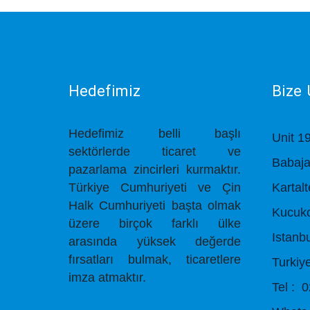
Hedefimiz
Bize 
Hedefimiz belli başlı
Unit 1
sektörlerde ticaret ve
Babaja
pazarlama zincirleri kurmaktır.
Türkiye Cumhuriyeti ve Çin
Kartal
Halk Cumhuriyeti başta olmak
Kucuk
üzere birçok farklı ülke
Istanb
arasında yüksek değerde
fırsatları bulmak, ticaretlere
Turkiy
imza atmaktır.
Tel : 