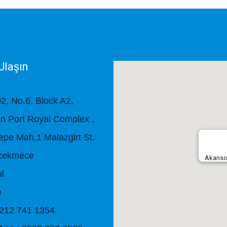
Ulaşın
92, No.6, Block A2,
n Port Royal Complex ,
tepe Mah.1 Malazgirt St.
cekmece
Akansoz
ul
e
0212 741 1354