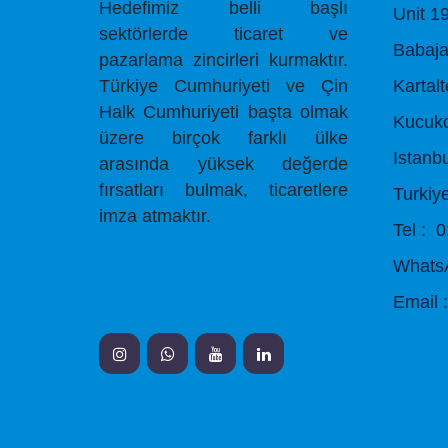
Hedefimiz belli başlı
Unit 1
sektörlerde ticaret ve
Babaja
pazarlama zincirleri kurmaktır.
Türkiye Cumhuriyeti ve Çin
Kartal
Halk Cumhuriyeti başta olmak
Kucuk
üzere birçok farklı ülke
Istanb
arasında yüksek değerde
fırsatları bulmak, ticaretlere
Turkiy
imza atmaktır.
Tel : 
WhatsA
Email 