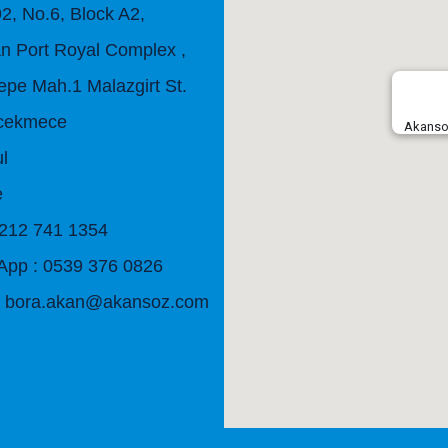
92, No.6, Block A2,
n Port Royal Complex ,
tepe Mah.1 Malazgirt St.
cekmece
Akansoz
ul
e
0212 741 1354
pp : 0539 376 0826
: bora.akan@akansoz.com
embed google maps